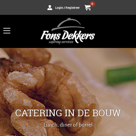
0
Login / Registreer
CATERING IN DE BOUW
Lunch, diner of borrel