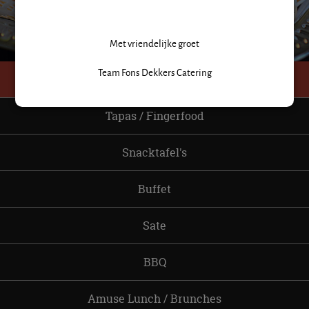
NEEM CONTACT OP
Met vriendelijke groet
Team Fons Dekkers Catering
Hapjes
Tapas / Fingerfood
Snacktafel's
Buffet
Sate
BBQ
Amuse Lunch / Brunches