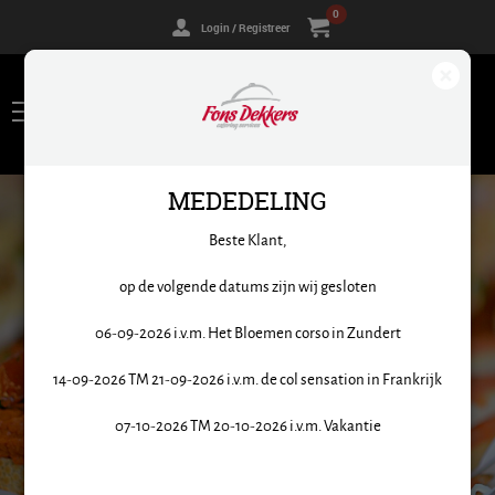
0
Login / Registreer
MEDEDELING
CATERING. TOT IN DE
Beste Klant,
PUNTJES
op de volgende datums zijn wij gesloten
Catering op maat. Verrassende gerechten. We denken
06-09-2026 i.v.m. Het Bloemen corso in Zundert
met je mee.
14-09-2026 TM 21-09-2026 i.v.m. de col sensation in Frankrijk
07-10-2026 TM 20-10-2026 i.v.m. Vakantie
ASSORTIMENT BEKIJKEN?