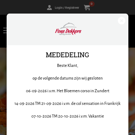
0
Login / Registreer
MEDEDELING
CATERING. TOT IN DE
Beste Klant,
PUNTJES
op de volgende datums zijn wij gesloten
Catering op maat. Verrassende gerechten. We denken
06-09-2026 i.v.m. Het Bloemen corso in Zundert
met je mee.
14-09-2026 TM 21-09-2026 i.v.m. de col sensation in Frankrijk
07-10-2026 TM 20-10-2026 i.v.m. Vakantie
ASSORTIMENT BEKIJKEN?