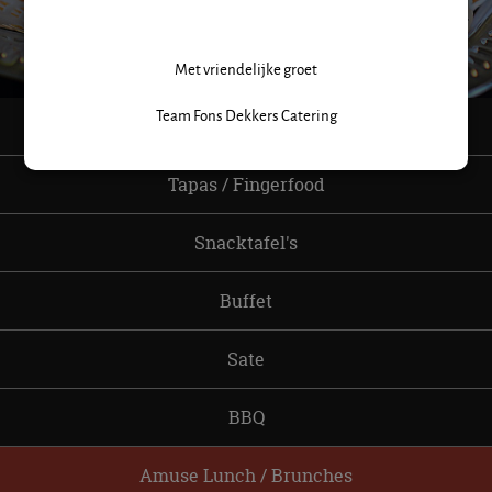
NEEM CONTACT OP
Met vriendelijke groet
Team Fons Dekkers Catering
Hapjes
Tapas / Fingerfood
Snacktafel's
Buffet
Sate
BBQ
Amuse Lunch / Brunches